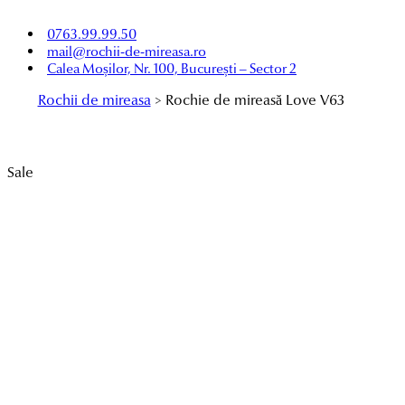
0763.99.99.50
mail@rochii-de-mireasa.ro
Calea Moșilor, Nr. 100, București – Sector 2
Rochii de mireasa
>
Rochie de mireasă Love V63
Sale