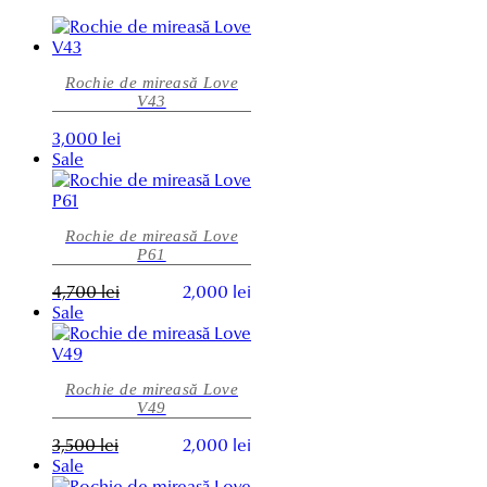
Rochie de mireasă Love
V43
Acest
3,000
lei
produs
Sale
are
mai
multe
Rochie de mireasă Love
variații.
P61
Opțiunile
pot
Prețul
Prețul
Acest
4,700
lei
2,000
lei
fi
inițial
curent
produs
Sale
alese
a
este:
are
în
fost:
2,000 lei.
mai
pagina
4,700 lei.
multe
produsului.
Rochie de mireasă Love
variații.
V49
Opțiunile
pot
Prețul
Prețul
Acest
3,500
lei
2,000
lei
fi
inițial
curent
produs
Sale
alese
a
este:
are