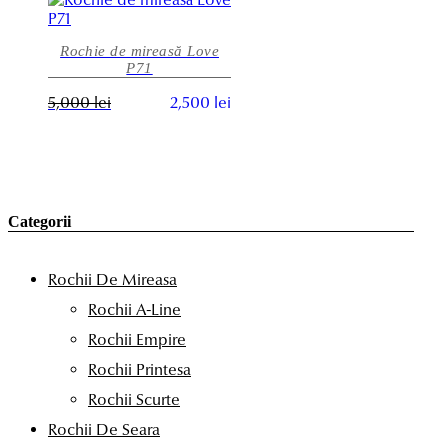
în
fost:
2,000 lei.
mai
pagina
3,500 lei.
multe
produsului.
Rochie de mireasă Love
variații.
P71
Opțiunile
pot
Prețul
Prețul
Acest
5,000
lei
2,500
lei
fi
inițial
curent
produs
alese
a
este:
are
în
fost:
2,500 lei.
mai
pagina
5,000 lei.
multe
produsului.
variații.
Opțiunile
Categorii
pot
fi
alese
Rochii De Mireasa
în
Rochii A-Line
pagina
produsului.
Rochii Empire
Rochii Printesa
Rochii Scurte
Rochii De Seara