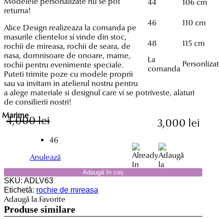
Modelele personalizate nu se pot
44
106 cm
returna!
46
110 cm
Alice Design realizeaza la comanda pe
masurile clientelor si vinde din stoc,
48
115 cm
rochii de mireasa, rochii de seara, de
nasa, domnisoare de onoare, mame,
La
Personliza
rochii pentru evenimente speciale.
comanda
Puteti trimite poze cu modele proprii
sau va invitam in atelierul nostru pentru
a alege materiale si designul care vi se potriveste, alaturi
de consilierii nostri!
Marime
Prețul
Prețul
4,000
lei
3,000
lei
inițial
curent
a
este:
46
fost:
3,000 lei.
4,000 lei.
Anulează
Adaugă în coș
SKU:
ADLV63
Etichetă:
rochie de mireasa
Adaugă la Favorite
Produse similare