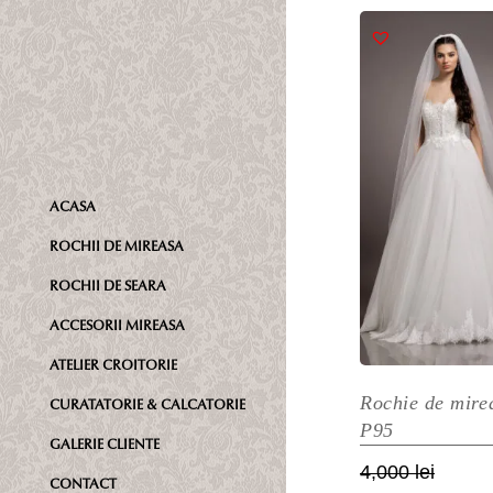
fost:
2,500 l
ar
4,300 l
m
m
va
Op
p
fi
ACASA
al
în
ROCHII DE MIREASA
p
ROCHII DE SEARA
pr
ACCESORII MIREASA
ATELIER CROITORIE
Rochie de mire
CURATATORIE & CALCATORIE
P95
GALERIE CLIENTE
Prețul
Prețul
4,000
lei
CONTACT