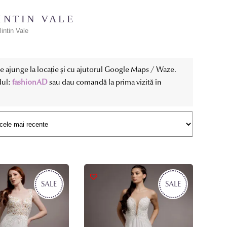
INTIN VALE
intin Vale
ate ajunge la locație și cu ajutorul Google Maps / Waze.
dul:
fashionAD
sau dau comandă la prima vizită în
SALE
SALE