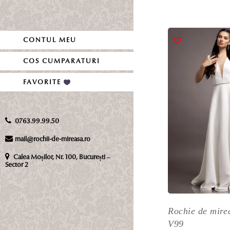
inițial
curent
Ac
a
este:
p
fost:
2,500 l
ar
CONTUL MEU
4,000 l
m
m
COS CUMPARATURI
va
FAVORITE
Op
p
fi
0763.99.99.50
al
în
mail@rochii-de-mireasa.ro
p
Calea Moșilor, Nr. 100, București –
pr
Sector 2
Rochie de mire
V99