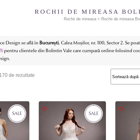
ROCHII DE MIREASA BOL
Rochii de mireasa
>
Rochii de mireasa Bol
e Design se află în
București
, Calea Moșilor, nr. 100, Sector 2. Se po
0%
pentru clientele din Bolintin Vale care cumpară online folosind co
esign.
Sortat
 170 de rezultate
după
cele
SALE
mai
SALE
recente