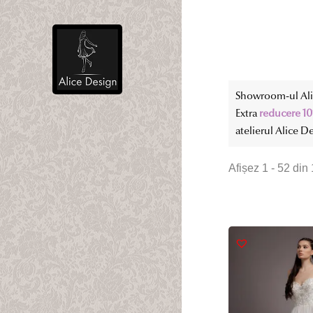
Showroom-ul Alic
Extra
reducere 1
atelierul Alice D
Afișez 1 - 52 din