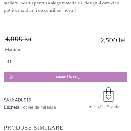
atelierul nostru pentru a alege materiale si designul care vi se
potriveste, alaturi de consilierii nostri!
4,000
lei
Prețul
Prețul
2,500
lei
inițial
curent
Marime
a
este:
fost:
2,500 lei.
40
4,000 lei.
ADAUGĂ ÎN COȘ
SKU:
ADLS16
Etichetă:
rochie de mireasa
Adaugă la Favorite
PRODUSE SIMILARE