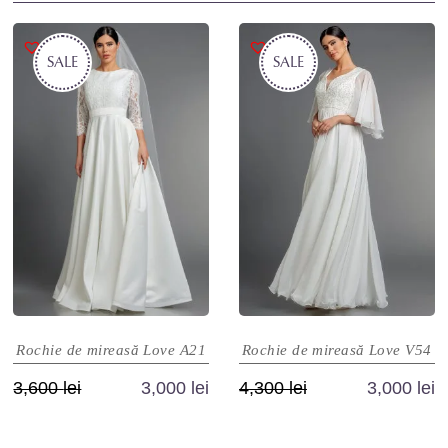
SALE
SALE
Rochie de mireasă Love A21
Rochie de mireasă Love V54
Prețul
Prețul
Prețul
Prețul
3,600
lei
3,000
lei
4,300
lei
3,000
lei
inițial
curent
inițial
curent
Acest
Acest
a
este:
a
este: