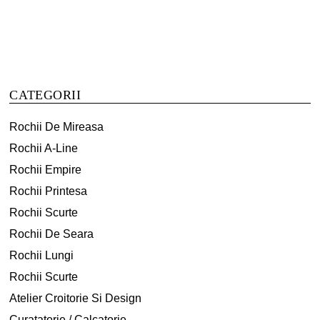
fost:
2,000 lei.
fost:
2,000 lei.
are
are
4,000 lei.
4,500 lei.
mai
mai
multe
multe
variații.
variații.
Opțiunile
Opțiunile
CATEGORII
pot
pot
fi
fi
Rochii De Mireasa
alese
alese
Rochii A-Line
în
în
Rochii Empire
pagina
pagina
produsului.
produsului.
Rochii Printesa
Rochii Scurte
Rochii De Seara
Rochii Lungi
Rochii Scurte
Atelier Croitorie Si Design
Curatatorie / Calcatorie