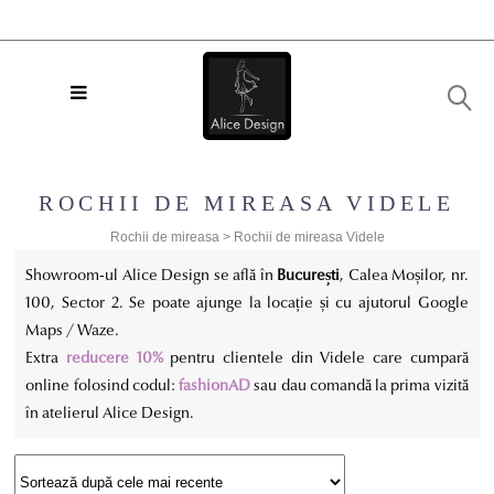
ROCHII DE MIREASA VIDELE
Rochii de mireasa
>
Rochii de mireasa Videle
Showroom-ul Alice Design se află în
București
, Calea Moșilor, nr.
100, Sector 2. Se poate ajunge la locație și cu ajutorul Google
Maps / Waze.
Extra
reducere 10%
pentru clientele din Videle care cumpară
online folosind codul:
fashionAD
sau dau comandă la prima vizită
în atelierul Alice Design.