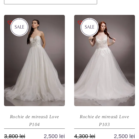
SALE
SALE
Rochie de mireasă Love
Rochie de mireasă Love
P104
P103
Prețul
Prețul
Prețul
Prețul
3,800
lei
2,500
lei
4,300
lei
2,500
lei