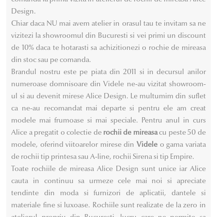
pagina
pagina
Design.
produsului.
produsului.
Chiar daca NU mai avem atelier in orasul tau te invitam sa ne
vizitezi la showroomul din Bucuresti si vei primi un discount
de 10% daca te hotarasti sa achizitionezi o rochie de mireasa
din stoc sau pe comanda.
Brandul nostru este pe piata din 2011 si in decursul anilor
numeroase domnisoare din Videle ne-au vizitat showroom-
ul si au devenit mirese Alice Design. Le multumim din suflet
ca ne-au recomandat mai departe si pentru ele am creat
modele mai frumoase si mai speciale. Pentru anul in curs
Alice a pregatit o colectie de
rochii de mireasa
cu peste 50 de
modele, oferind viitoarelor mirese din
Videle
o gama variata
de rochii tip printesa sau A-line, rochii Sirena si tip Empire.
Toate rochiile de mireasa Alice Design sunt unice iar Alice
cauta in continuu sa urmeze cele mai noi si apreciate
tendinte din moda si furnizori de aplicatii, dantele si
materiale fine si luxoase. Rochiile sunt realizate de la zero in
atelierul propriu din Bucuresti, lucru care ne permite sa