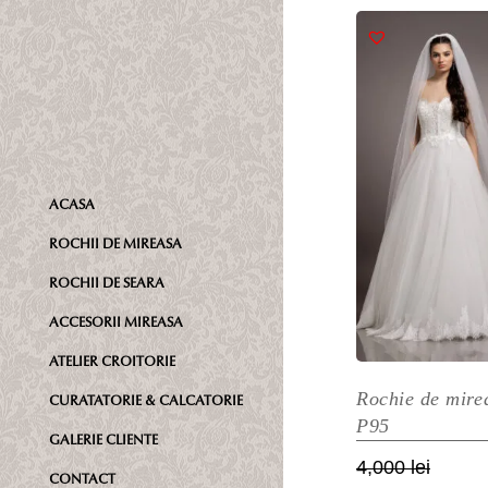
fost:
2,500 l
ar
4,300 l
m
m
va
Op
p
fi
ACASA
al
în
ROCHII DE MIREASA
p
ROCHII DE SEARA
pr
ACCESORII MIREASA
ATELIER CROITORIE
Rochie de mire
CURATATORIE & CALCATORIE
P95
GALERIE CLIENTE
Prețul
Prețul
4,000
lei
CONTACT