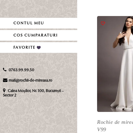
inițial
curent
Ac
a
este:
p
fost:
2,500 l
ar
CONTUL MEU
4,000 l
m
m
COS CUMPARATURI
va
FAVORITE
Op
p
fi
0763.99.99.50
al
în
mail@rochii-de-mireasa.ro
p
Calea Moșilor, Nr. 100, București –
pr
Sector 2
Rochie de mire
V99