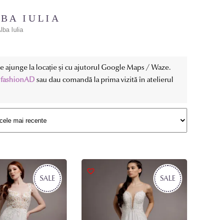
BA IULIA
lba Iulia
ate ajunge la locație și cu ajutorul Google Maps / Waze.
:
fashionAD
sau dau comandă la prima vizită în atelierul
SALE
SALE