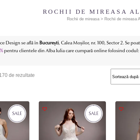
ROCHII DE MIREASA AL
Rochii de mireasa
>
Rochii de mireasa A
e Design se află în
București
, Calea Moșilor, nr. 100, Sector 2. Se po
0%
pentru clientele din Alba Iulia care cumpară online folosind codul
Sortat
 170 de rezultate
după
cele
SALE
mai
SALE
recente