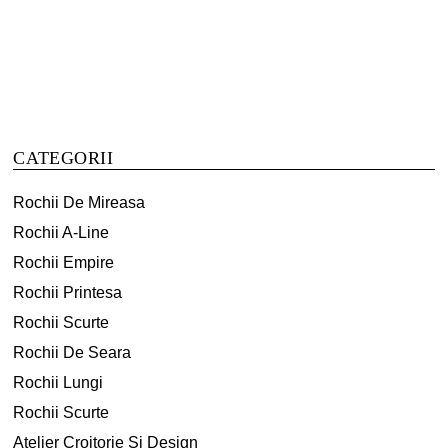
a
este:
a
este:
produs
produs
fost:
2,600 lei.
fost:
2,500 lei.
are
are
4,600 lei.
5,000 lei.
mai
mai
multe
multe
variații.
variații.
Opțiunile
Opțiunile
CATEGORII
pot
pot
fi
fi
Rochii De Mireasa
alese
alese
Rochii A-Line
în
în
Rochii Empire
pagina
pagina
produsului.
produsului.
Rochii Printesa
Rochii Scurte
Rochii De Seara
Rochii Lungi
Rochii Scurte
Atelier Croitorie Si Design