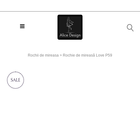
Rochii de mireasa
>
Rochie de mireasă Love P59
SALE