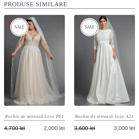
PRODUSE SIMILARE
SALE
SALE
Rochie de mireasă Love P61
Rochie de mireasă Love A21
Prețul
Prețul
Prețul
Prețul
4,700
lei
2,000
lei
3,600
lei
3,000
lei
inițial
curent
inițial
curent