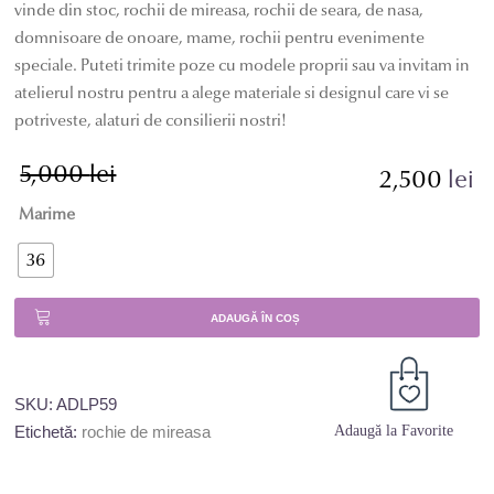
vinde din stoc, rochii de mireasa, rochii de seara, de nasa,
domnisoare de onoare, mame, rochii pentru evenimente
speciale. Puteti trimite poze cu modele proprii sau va invitam in
atelierul nostru pentru a alege materiale si designul care vi se
potriveste, alaturi de consilierii nostri!
5,000
lei
Prețul
Prețul
2,500
lei
inițial
curent
Marime
a
este:
fost:
2,500 lei.
36
5,000 lei.
ADAUGĂ ÎN COȘ
SKU:
ADLP59
Etichetă:
rochie de mireasa
Adaugă la Favorite