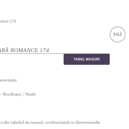
mance 174
SALE
ARĂ ROMANCE 174
TABEL MASURI
esorizata
 – Bordeaux / Nude
ra din tabelul de masuri, confruntand cu dimensiunile