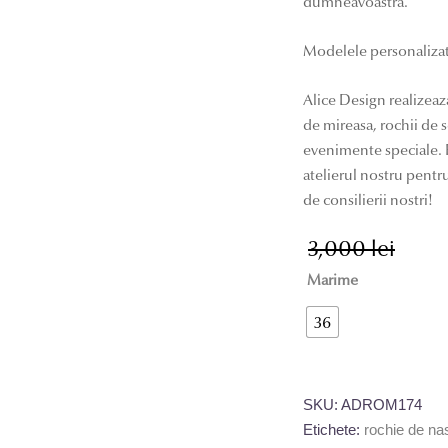
dumneavoastra.
Modelele personalizat
Alice Design realizeaz
de mireasa, rochii de
evenimente speciale. P
atelierul nostru pentru
de consilierii nostri!
3,000
lei
Prețul
Prețul
inițial
curen
Marime
a
este:
36
fost:
2,000 
3,000 
SKU:
ADROM174
Etichete:
rochie de na