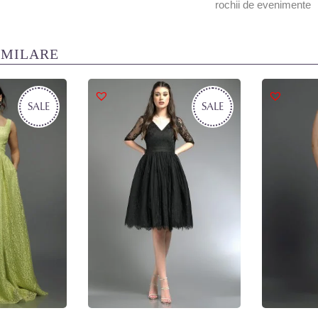
rochii de evenimente
IMILARE
SALE
SALE