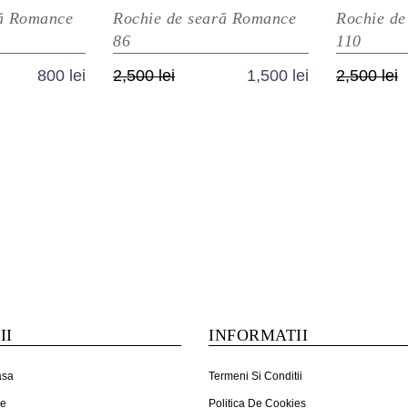
ră Romance
Rochie de seară Romance
Rochie de
86
110
Prețul
Prețul
P
P
800
lei
2,500
lei
1,500
lei
2,500
lei
inițial
curent
in
c
est
Acest
a
este:
a
e
rodus
produs
.
fost:
1,500 lei.
f
1
e
are
ei.
2,500 lei.
2
ai
mai
ulte
multe
riații.
variații.
țiunile
Opțiunile
ot
pot
fi
ese
alese
II
INFORMATII
în
agina
pagina
asa
Termeni Si Conditii
odusului.
produsului.
ne
Politica De Cookies