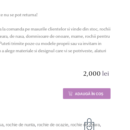
e nu se pot returna!
a la comanda pe masurile clientelor si vinde din stoc, rochii
 seara, de nasa, domnisoare de onoare, mame, rochii pentru
uteti trimite poze cu modele proprii sau va invitam in
 a alege materiale si designul care vi se potriveste, alaturi
2,000
lei
t
lei.
ADAUGĂ ÎN COȘ
lei.
sa
,
rochie de nunta
,
rochie de ocazie
,
rochie de seara
,