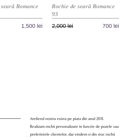
 seară Romance
Rochie de seară Romance
93
rețul
rețul
Prețul
Prețul
1,500
lei
2,000
lei
700
lei
ițial
urent
inițial
curent
Acest
Acest
ste:
a
este:
produs
produs
ost:
,500 lei.
fost:
700 lei.
are
are
,500 lei.
2,000 lei.
mai
mai
multe
multe
variații.
variații.
Opțiunile
Opțiunile
pot
pot
fi
fi
alese
alese
în
în
Atelierul nostru exista pe piata din anul 2011.
pagina
pagina
Realizam rochii personalizate in functie de pozele sau
produsului.
produsului.
preferintele clientelor, dar vindem si din stoc rochii