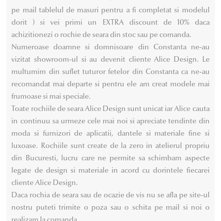
pe mail tablelul de masuri pentru a fi completat si modelul
dorit ) si vei primi un EXTRA discount de 10% daca
achizitionezi o rochie de seara din stoc sau pe comanda.
Numeroase doamne si domnisoare din Constanta ne-au
vizitat showroom-ul si au devenit cliente Alice Design. Le
multumim din suflet tuturor fetelor din Constanta ca ne-au
recomandat mai departe si pentru ele am creat modele mai
frumoase si mai speciale.
Toate rochiile de seara Alice Design sunt unicat iar Alice cauta
in continuu sa urmeze cele mai noi si apreciate tendinte din
moda si furnizori de aplicatii, dantele si materiale fine si
luxoase. Rochiile sunt create de la zero in atelierul propriu
din Bucuresti, lucru care ne permite sa schimbam aspecte
legate de design si materiale in acord cu dorintele fiecarei
cliente Alice Design.
Daca rochia de seara sau de ocazie de vis nu se afla pe site-ul
nostru puteti trimite o poza sau o schita pe mail si noi o
realizam la comanda.