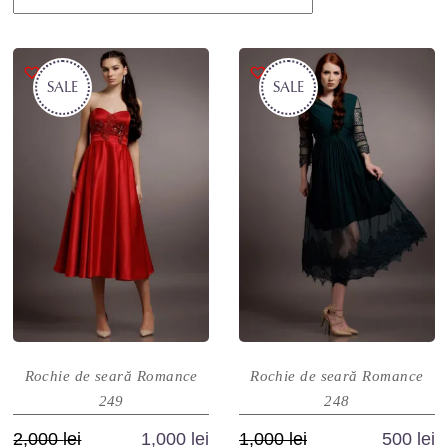
SALE
SALE
Rochie de seară Romance
Rochie de seară Romance
249
248
Prețul
Prețul
Prețul
Prețul
2,000
lei
1,000
lei
1,000
lei
500
lei