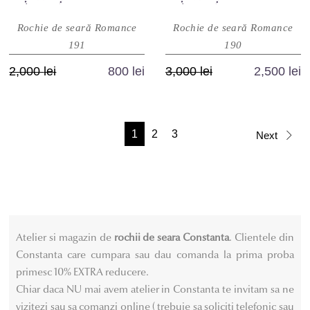
multe
multe
Rochie de seară Romance
Rochie de seară Romance
variații.
variații.
191
190
Opțiunile
Opțiunile
pot
pot
Prețul
Prețul
Prețul
Prețul
2,000
lei
800
lei
3,000
lei
2,500
lei
fi
fi
inițial
curent
inițial
curent
Acest
Acest
alese
alese
a
este:
a
este:
produs
produs
în
în
fost:
800 lei.
fost:
2,500 lei.
are
are
1
2
3
pagina
pagina
Next
2,000 lei.
3,000 lei.
mai
mai
produsului.
produsului.
multe
multe
variații.
variații.
Opțiunile
Opțiunile
pot
pot
fi
fi
Atelier si magazin de
rochii de seara Constanta
. Clientele din
alese
alese
Constanta care cumpara sau dau comanda la prima proba
în
în
primesc 10% EXTRA reducere.
pagina
pagina
Chiar daca NU mai avem atelier in Constanta te invitam sa ne
produsului.
produsului.
vizitezi sau sa comanzi online ( trebuie sa soliciti telefonic sau