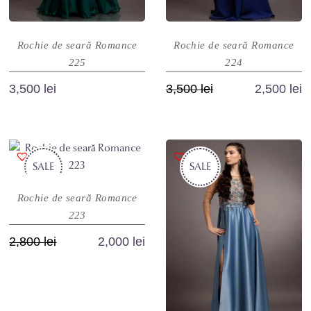
produsului.
produsului.
Rochie de seară Romance
Rochie de seară Romance
225
224
Prețul
Prețul
3,500
lei
3,500
lei
2,500
lei
inițial
curent
Acest
Acest
a
este:
produs
produs
fost:
2,500 lei.
are
are
3,500 lei.
SALE
mai
SALE
mai
multe
multe
Rochie de seară Romance
variații.
variații.
223
Opțiunile
Opțiunile
pot
pot
Prețul
Prețul
2,800
lei
2,000
lei
fi
fi
inițial
curent
Acest
alese
alese
a
este:
produs
în
în
fost:
2,000 lei.
are
pagina
pagina
2,800 lei.