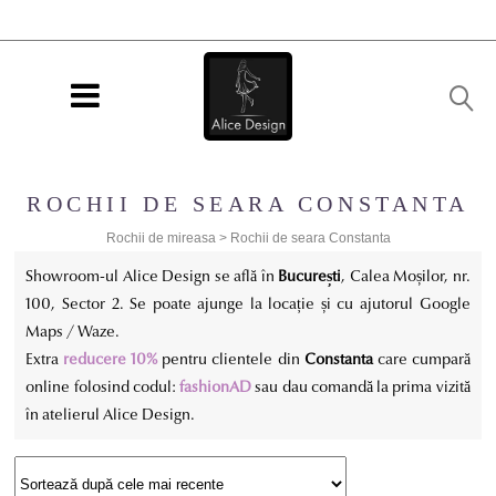
ROCHII DE SEARA CONSTANTA
Rochii de mireasa
>
Rochii de seara Constanta
Showroom-ul Alice Design se află în
București
, Calea Moșilor, nr.
100, Sector 2. Se poate ajunge la locație și cu ajutorul Google
Maps / Waze.
Extra
reducere 10%
pentru clientele din
Constanta
care cumpară
online folosind codul:
fashionAD
sau dau comandă la prima vizită
în atelierul Alice Design.