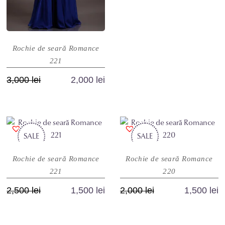
are
pagina
2,500 lei.
mai
produsului.
multe
variații.
Rochie de seară Romance
Opțiunile
221
pot
fi
Prețul
Prețul
3,000
lei
2,000
lei
alese
inițial
curent
Acest
în
a
este:
produs
pagina
fost:
2,000 lei.
are
produsului.
3,000 lei.
SALE
mai
SALE
multe
Rochie de seară Romance
Rochie de seară Romance
variații.
221
220
Opțiunile
pot
Prețul
Prețul
Prețul
Prețul
2,500
lei
1,500
lei
2,000
lei
1,500
lei
fi
inițial
curent
inițial
curent
Acest
Acest
alese
a
este:
a
este:
produs
produs
în