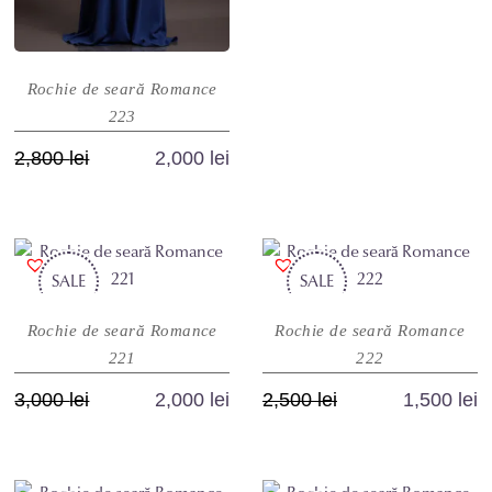
mai
produsului.
produsului.
multe
variații.
Rochie de seară Romance
Opțiunile
223
pot
fi
Prețul
Prețul
2,800
lei
2,000
lei
alese
inițial
curent
Acest
în
a
este:
produs
pagina
fost:
2,000 lei.
are
produsului.
2,800 lei.
SALE
mai
SALE
multe
Rochie de seară Romance
Rochie de seară Romance
variații.
221
222
Opțiunile
pot
Prețul
Prețul
Prețul
Prețul
3,000
lei
2,000
lei
2,500
lei
1,500
lei
fi
inițial
curent
inițial
curent
Acest
Acest
alese
a
este:
a
este:
produs
produs
în
fost:
2,000 lei.
fost:
1,500 lei.