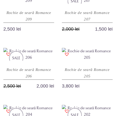
mai
SALE
mai
produsului.
produsului.
multe
multe
Rochie de seară Romance
Rochie de seară Romance
variații.
variații.
209
207
Opțiunile
Opțiunile
pot
pot
Prețul
Prețul
2,500
lei
2,000
lei
1,500
lei
fi
fi
inițial
curent
Acest
Acest
alese
alese
a
este:
produs
produs
în
în
fost:
1,500 lei.
are
are
pagina
pagina
2,000 lei.
SALE
mai
mai
produsului.
produsului.
multe
multe
Rochie de seară Romance
Rochie de seară Romance
variații.
variații.
206
205
Opțiunile
Opțiunile
pot
pot
Prețul
Prețul
2,500
lei
2,000
lei
3,800
lei
fi
fi
inițial
curent
Acest
Acest
alese
alese
a
este:
produs
produs
în
în
fost:
2,000 lei.
are
are
pagina
pagina
2,500 lei.
SALE
mai
SALE
mai