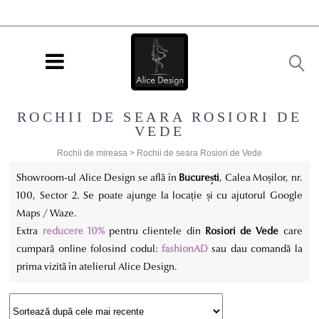
ROCHII DE SEARA ROSIORI DE
VEDE
Rochii de mireasa
>
Rochii de seara Rosiori de Vede
Showroom-ul Alice Design se află în
București
, Calea Moșilor, nr.
100, Sector 2. Se poate ajunge la locație și cu ajutorul Google
Maps / Waze.
Extra
reducere 10%
pentru clientele din
Rosiori de Vede
care
cumpară online folosind codul:
fashionAD
sau dau comandă la
prima vizită în atelierul Alice Design.