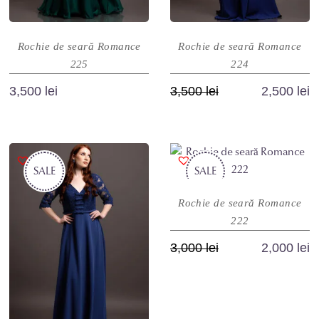
produsului.
produsului.
Rochie de seară Romance
Rochie de seară Romance
225
224
Prețul
Prețul
3,500
lei
3,500
lei
2,500
lei
inițial
curent
Acest
Acest
a
este:
produs
produs
fost:
2,500 lei.
are
are
3,500 lei.
SALE
mai
SALE
mai
multe
multe
Rochie de seară Romance
variații.
variații.
222
Opțiunile
Opțiunile
pot
pot
Prețul
Prețul
3,000
lei
2,000
lei
fi
fi
inițial
curent
Acest
alese
alese
a
este:
produs
în
în
fost:
2,000 lei.
are
pagina
pagina
3,000 lei.