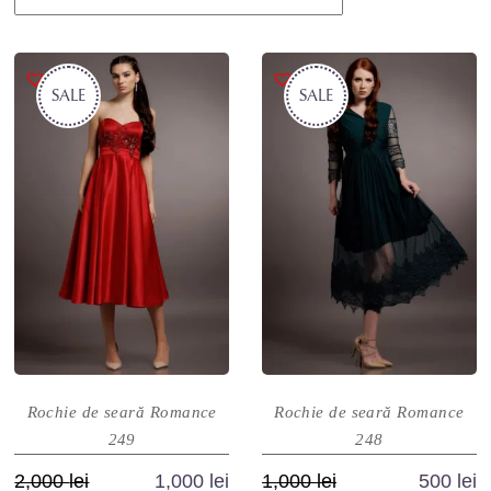
SALE
SALE
Rochie de seară Romance
Rochie de seară Romance
249
248
Prețul
Prețul
Prețul
Prețul
2,000
lei
1,000
lei
1,000
lei
500
lei