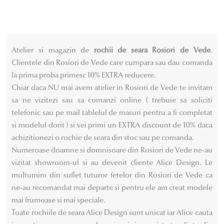
variații.
variații.
Opțiunile
Opțiunile
pot
pot
fi
fi
Atelier si magazin de
rochii de seara Rosiori de Vede
.
alese
alese
Clientele din Rosiori de Vede care cumpara sau dau comanda
în
în
la prima proba primesc 10% EXTRA reducere.
pagina
pagina
Chiar daca NU mai avem atelier in Rosiori de Vede te invitam
produsului.
produsului.
sa ne vizitezi sau sa comanzi online ( trebuie sa soliciti
telefonic sau pe mail tablelul de masuri pentru a fi completat
si modelul dorit ) si vei primi un EXTRA discount de 10% daca
achizitionezi o rochie de seara din stoc sau pe comanda.
Numeroase doamne si domnisoare din Rosiori de Vede ne-au
vizitat showroom-ul si au devenit cliente Alice Design. Le
multumim din suflet tuturor fetelor din Rosiori de Vede ca
ne-au recomandat mai departe si pentru ele am creat modele
mai frumoase si mai speciale.
Toate rochiile de seara Alice Design sunt unicat iar Alice cauta