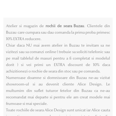
variații.
variații.
Opțiunile
Opțiunile
pot
pot
fi
fi
Atelier si magazin de
rochii de seara Buzau
. Clientele din
alese
alese
Buzau care cumpara sau dau comanda la prima proba primesc
în
în
10% EXTRA reducere.
pagina
pagina
Chiar daca NU mai avem atelier in Buzau te invitam sa ne
produsului.
produsului.
vizitezi sau sa comanzi online ( trebuie sa soliciti telefonic sau
pe mail tablelul de masuri pentru a fi completat si modelul
dorit ) si vei primi un EXTRA discount de 10% daca
achizitionezi o rochie de seara din stoc sau pe comanda.
Numeroase doamne si domnisoare din Buzau ne-au vizitat
showroom-ul si au devenit cliente Alice Design. Le
multumim din suflet tuturor fetelor din Buzau ca ne-au
recomandat mai departe si pentru ele am creat modele mai
frumoase si mai speciale.
Toate rochiile de seara Alice Design sunt unicat iar Alice cauta