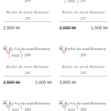
mai
SALE
mai
produsului.
produsului.
multe
multe
Rochie de seară Romance
Rochie de seară Romance
variații.
variații.
209
207
Opțiunile
Opțiunile
pot
pot
Prețul
Prețul
2,500
lei
2,000
lei
1,500
lei
fi
fi
inițial
curent
Acest
Acest
alese
alese
a
este:
produs
produs
în
în
fost:
1,500 lei.
are
are
pagina
pagina
2,000 lei.
SALE
mai
mai
produsului.
produsului.
multe
multe
Rochie de seară Romance
Rochie de seară Romance
variații.
variații.
206
205
Opțiunile
Opțiunile
pot
pot
Prețul
Prețul
2,500
lei
2,000
lei
3,800
lei
fi
fi
inițial
curent
Acest
Acest
alese
alese
a
este:
produs
produs
în
în
fost:
2,000 lei.
are
are
pagina
pagina
2,500 lei.
SALE
mai
SALE
mai