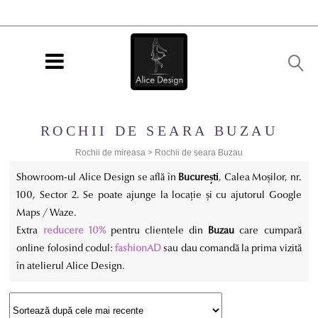
ROCHII DE SEARA BUZAU
Rochii de mireasa
>
Rochii de seara Buzau
Showroom-ul Alice Design se află în
București
, Calea Moșilor, nr.
100, Sector 2. Se poate ajunge la locație și cu ajutorul Google
Maps / Waze.
Extra
reducere 10%
pentru clientele din
Buzau
care cumpară
online folosind codul:
fashionAD
sau dau comandă la prima vizită
în atelierul Alice Design.