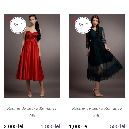
SALE
SALE
Rochie de seară Romance
Rochie de seară Romance
249
248
Prețul
Prețul
Prețul
Prețul
2,000
lei
1,000
lei
1,000
lei
500
lei