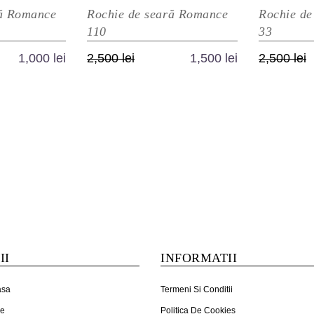
ră Romance
Rochie de seară Romance
Rochie de
110
33
Prețul
Prețul
P
P
1,000
lei
2,500
lei
1,500
lei
2,500
lei
inițial
curent
in
c
est
Acest
a
este:
a
e
rodus
produs
ei.
fost:
1,500 lei.
f
1
e
are
ei.
2,500 lei.
2
ai
mai
ulte
multe
riații.
variații.
țiunile
Opțiunile
ot
pot
fi
ese
alese
II
INFORMATII
în
agina
pagina
asa
Termeni Si Conditii
odusului.
produsului.
ne
Politica De Cookies