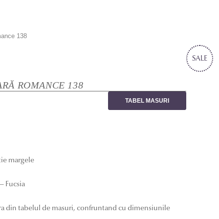
mance 138
SALE
ARĂ ROMANCE 138
TABEL MASURI
atie margele
– Fucsia
ra din tabelul de masuri, confruntand cu dimensiunile