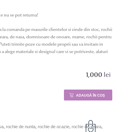
e nu se pot returna!
a la comanda pe masurile clientelor si vinde din stoc, rochii
 seara, de nasa, domnisoare de onoare, mame, rochii pentru
uteti trimite poze cu modele proprii sau va invitam in
 a alege materiale si designul care vi se potriveste, alaturi
1,000
lei
lei.
ADAUGĂ ÎN COȘ
lei.
sa
,
rochie de nunta
,
rochie de ocazie
,
rochie de seara
,