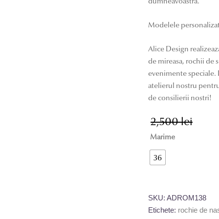
dumneavoastra.
Modelele personalizat
Alice Design realizeaz
de mireasa, rochii de
evenimente speciale. P
atelierul nostru pentru
de consilierii nostri!
2,500
lei
Prețul
Prețul
inițial
curent
Marime
a
este:
36
fost:
1,000 
2,500 
SKU:
ADROM138
Etichete:
rochie de na