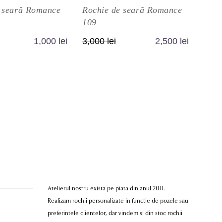
 seară Romance
Rochie de seară Romance
109
rețul
rețul
Prețul
Prețul
1,000
lei
3,000
lei
2,500
lei
ițial
urent
inițial
curent
Acest
Acest
ste:
a
este:
produs
produs
ost:
,000 lei.
fost:
2,500 lei.
are
are
,500 lei.
3,000 lei.
mai
mai
multe
multe
variații.
variații.
Opțiunile
Opțiunile
pot
pot
fi
fi
alese
alese
în
în
Atelierul nostru exista pe piata din anul 2011.
pagina
pagina
Realizam rochii personalizate in functie de pozele sau
produsului.
produsului.
preferintele clientelor, dar vindem si din stoc rochii