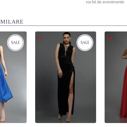
rochii de evenimente
IMILARE
SALE
SALE