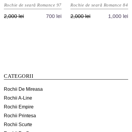
Rochie de seară Romance 97
Rochie de seară Romance 84
Prețul
Prețul
Prețul
Prețul
2,000
lei
700
lei
2,000
lei
1,000
lei
inițial
curent
inițial
curent
Acest
Acest
a
este:
a
este:
produs
produs
fost:
700 lei.
fost:
1,000 lei.
are
are
2,000 lei.
2,000 lei.
mai
mai
multe
multe
variații.
variații.
Opțiunile
Opțiunile
CATEGORII
pot
pot
fi
fi
Rochii De Mireasa
alese
alese
Rochii A-Line
în
în
Rochii Empire
pagina
pagina
produsului.
produsului.
Rochii Printesa
Rochii Scurte