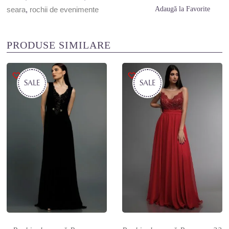
seara
,
rochii de evenimente
Adaugă la Favorite
PRODUSE SIMILARE
SALE
SALE