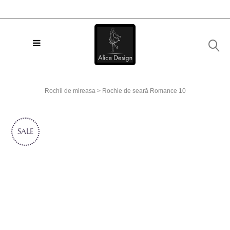
Rochii de mireasa
>
Rochie de seară Romance 10
SALE