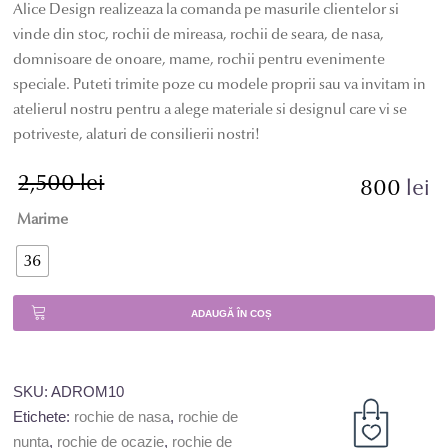
Alice Design realizeaza la comanda pe masurile clientelor si
vinde din stoc, rochii de mireasa, rochii de seara, de nasa,
domnisoare de onoare, mame, rochii pentru evenimente
speciale. Puteti trimite poze cu modele proprii sau va invitam in
atelierul nostru pentru a alege materiale si designul care vi se
potriveste, alaturi de consilierii nostri!
2,500
lei
Prețul
Prețul
800
lei
inițial
curent
Marime
a
este:
fost:
800 lei.
36
2,500 lei.
ADAUGĂ ÎN COȘ
SKU:
ADROM10
Etichete:
rochie de nasa
,
rochie de
nunta
,
rochie de ocazie
,
rochie de