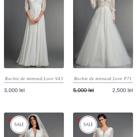
Rochie de mireasă Love V43
Rochie de mireasă Love P71
Prețul
Prețul
3,000
lei
5,000
lei
2,500
lei
inițial
curent
Acest
Acest
a
este:
produs
produs
fost:
2,500 lei.
are
are
5,000 lei.
SALE
mai
SALE
mai
multe
multe