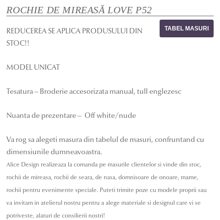
ROCHIE DE MIREASĂ LOVE P52
TABEL MASURI
REDUCEREA SE APLICA PRODUSULUI DIN
STOC!!
MODEL UNICAT
Tesatura – Broderie accesorizata manual, tull englezesc
Nuanta de prezentare – Off white/nude
Va rog sa alegeti masura din tabelul de masuri, confruntand cu
dimensiunile dumneavoastra.
Alice Design realizeaza la comanda pe masurile clientelor si vinde din stoc,
rochii de mireasa, rochii de seara, de nasa, domnisoare de onoare, mame,
rochii pentru evenimente speciale. Puteti trimite poze cu modele proprii sau
va invitam in atelierul nostru pentru a alege materiale si designul care vi se
potriveste, alaturi de consilierii nostri!