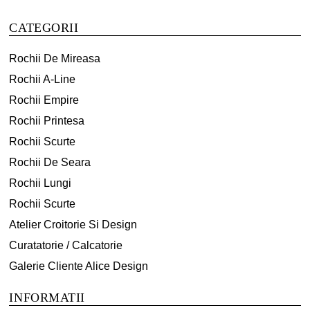
Opțiunile
Opțiunile
CATEGORII
pot
pot
fi
fi
Rochii De Mireasa
alese
alese
Rochii A-Line
în
în
Rochii Empire
pagina
pagina
produsului.
produsului.
Rochii Printesa
Rochii Scurte
Rochii De Seara
Rochii Lungi
Rochii Scurte
Atelier Croitorie Si Design
Curatatorie / Calcatorie
Galerie Cliente Alice Design
INFORMATII