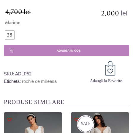
4,700
lei
Prețul
Prețul
2,000
lei
inițial
curent
Marime
a
este:
fost:
2,000 lei.
38
4,700 lei.
ADAUGĂ ÎN COȘ
SKU:
ADLP52
Etichetă:
rochie de mireasa
Adaugă la Favorite
PRODUSE SIMILARE
SALE